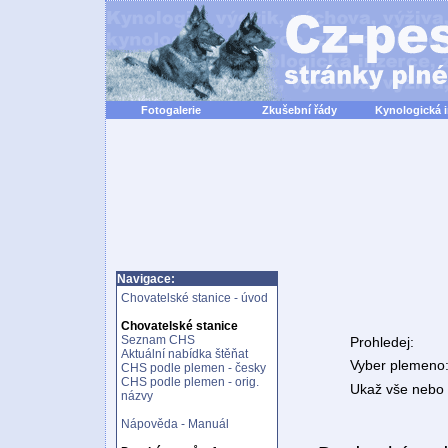
Fotogalerie
Zkušební řády
Kynologická 
Navigace:
Chovatelské stanice - úvod
Chovatelské stanice
Seznam CHS
Prohledej:
Aktuální nabídka štěňat
Vyber plemeno
CHS podle plemen - česky
CHS podle plemen - orig.
Ukaž vše nebo n
názvy
Nápověda - Manuál