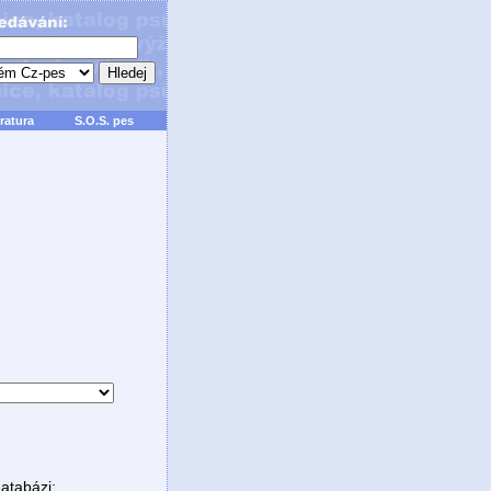
ratura
S.O.S. pes
atabázi: