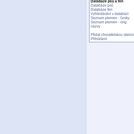
Databáze psů a fen
Databáze psů
Databáze fen
Vyhledávání v databázi
Seznam plemen - česky
Seznam plemen - orig.
názvy
Přidat chovatelskou stanici
Přihlášení