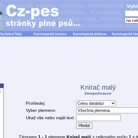
Zkušební řády
Kynologická inzerce
Kynologická diskuse
Kynologická lite
Knírač malý
d
Zwergschnauzer
Prohledej:
Vyber plemeno:
Ukaž vše nebo najdi text:
Hledat
Záznamy
1 - 1
plemene
Knírač malý
z celkového počtu
1
v d