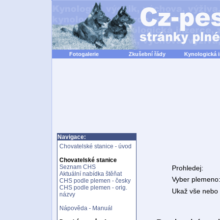
Fotogalerie
Zkušební řády
Kynologická 
Navigace:
Chovatelské stanice - úvod
Chovatelské stanice
Seznam CHS
Prohledej:
Aktuální nabídka štěňat
Vyber plemeno
CHS podle plemen - česky
CHS podle plemen - orig.
Ukaž vše nebo n
názvy
Nápověda - Manuál