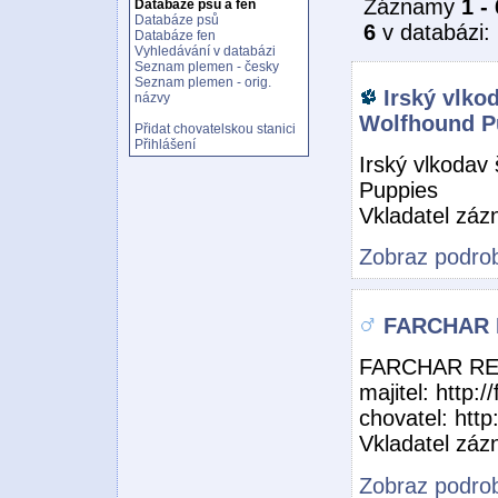
Záznamy
1 - 
Databáze psů a fen
Databáze psů
6
v databázi:
Databáze fen
Vyhledávání v databázi
Seznam plemen - česky
Seznam plemen - orig.
Irský vlkod
názvy
Wolfhound P
Přidat chovatelskou stanici
Přihlášení
Irský vlkodav 
Puppies
Vkladatel zá
Zobraz podrob
FARCHAR 
FARCHAR RE
majitel: http:/
chovatel: http:
Vkladatel zá
Zobraz podrob