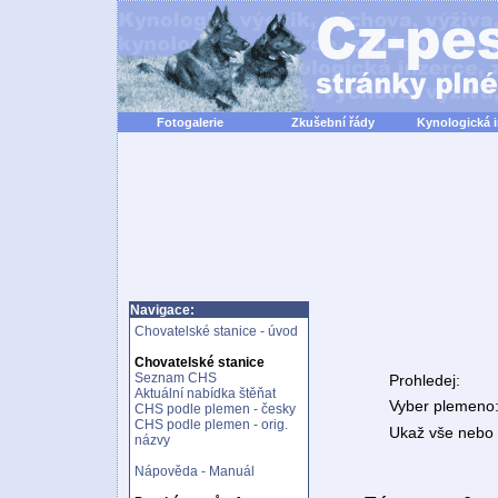
Fotogalerie
Zkušební řády
Kynologická 
Navigace:
Chovatelské stanice - úvod
Chovatelské stanice
Seznam CHS
Prohledej:
Aktuální nabídka štěňat
Vyber plemeno
CHS podle plemen - česky
CHS podle plemen - orig.
Ukaž vše nebo n
názvy
Nápověda - Manuál