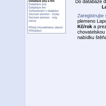
Do databáze d
Databáze psů a fen
Databáze psů
L
Databáze fen
Vyhledávání v databázi
Seznam plemen - česky
Zaregistrujte 
Seznam plemen - orig.
plemeno Lapo
názvy
Kč/rok
a prez
Přidat chovatelskou stanici
Přihlášení
chovatelskou 
nabídku štěňa