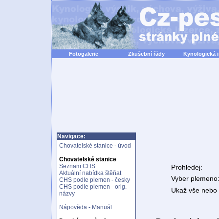
Fotogalerie
Zkušební řády
Kynologická 
Navigace:
Chovatelské stanice - úvod
Chovatelské stanice
Seznam CHS
Prohledej:
Aktuální nabídka štěňat
Vyber plemeno
CHS podle plemen - česky
CHS podle plemen - orig.
Ukaž vše nebo n
názvy
Nápověda - Manuál