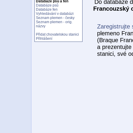
Do databáze d
Databáze psů a fen
Databáze psů
Francouzský o
Databáze fen
Vyhledávání v databázi
Seznam plemen - česky
Seznam plemen - orig.
Zaregistrujte 
názvy
plemeno Fran
Přidat chovatelskou stanici
Přihlášení
(Braque Fran
a prezentujte
stanici, své 