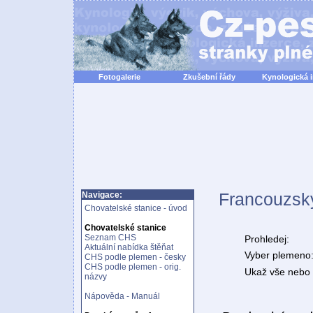
Fotogalerie
Zkušební řády
Kynologická 
Francouzský
Navigace:
Chovatelské stanice - úvod
Chovatelské stanice
Seznam CHS
Prohledej:
Aktuální nabídka štěňat
Vyber plemeno
CHS podle plemen - česky
CHS podle plemen - orig.
Ukaž vše nebo n
názvy
Nápověda - Manuál