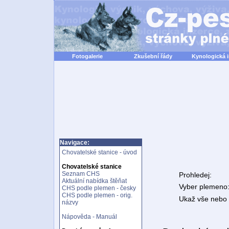
Fotogalerie
Zkušební řády
Kynologická 
Navigace:
Chovatelské stanice - úvod
Chovatelské stanice
Seznam CHS
Prohledej:
Aktuální nabídka štěňat
Vyber plemeno
CHS podle plemen - česky
CHS podle plemen - orig.
Ukaž vše nebo n
názvy
Nápověda - Manuál