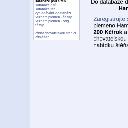
Do databáze d
Databáze psů a fen
Databáze psů
Ham
Databáze fen
Vyhledávání v databázi
Seznam plemen - česky
Zaregistrujte 
Seznam plemen - orig.
plemeno Hami
názvy
200 Kč/rok
a 
Přidat chovatelskou stanici
Přihlášení
chovatelskou 
nabídku štěňa