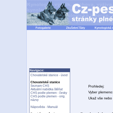
Fotogalerie
Zkušební řády
Kynologická 
Navigace:
Chovatelské stanice - úvod
Chovatelské stanice
Seznam CHS
Prohledej:
Aktuální nabídka štěňat
Vyber plemeno
CHS podle plemen - česky
CHS podle plemen - orig.
Ukaž vše nebo n
názvy
Nápověda - Manuál