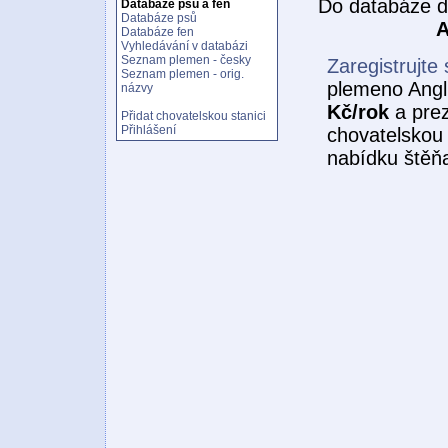
Do databáze d
Databáze psů a fen
Databáze psů
A
Databáze fen
Vyhledávání v databázi
Seznam plemen - česky
Zaregistrujte 
Seznam plemen - orig.
plemeno Angli
názvy
Kč/rok
a prez
Přidat chovatelskou stanici
Přihlášení
chovatelskou 
nabídku štěňa