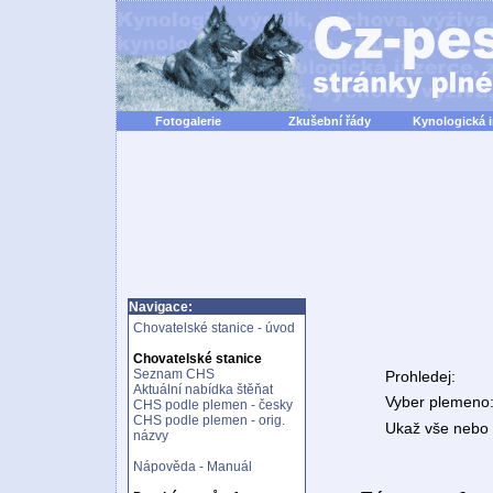
Fotogalerie
Zkušební řády
Kynologická 
Navigace:
Chovatelské stanice - úvod
Chovatelské stanice
Seznam CHS
Prohledej:
Aktuální nabídka štěňat
Vyber plemeno
CHS podle plemen - česky
CHS podle plemen - orig.
Ukaž vše nebo n
názvy
Nápověda - Manuál