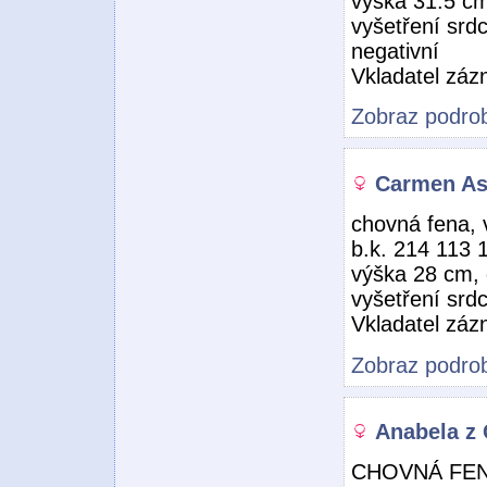
výška 31.5 cm
vyšetření srd
negativní
Vkladatel zá
Zobraz podrob
Carmen As
chovná fena, 
b.k. 214 113 
výška 28 cm,
vyšetření srd
Vkladatel zá
Zobraz podrob
Anabela z 
CHOVNÁ FE