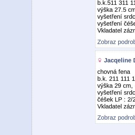
b.k.511 311 1
výška 27.5 cm
vyšetření srd
vyšetření čéš
Vkladatel zá
Zobraz podrob
Jacqeline 
chovná fena
b.k. 211 111 
výška 29 cm, 
vyšetření srd
čéšek LP : 2/
Vkladatel zá
Zobraz podrob