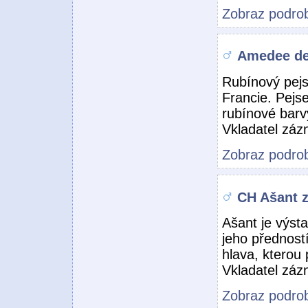
Zobraz podrob
Amedee de
Rubínový pejs
Francie. Pejse
rubínové barv
Vkladatel zá
Zobraz podrob
CH Ašant 
Ašant je výst
jeho předností
hlava, kterou
Vkladatel zá
Zobraz podrob