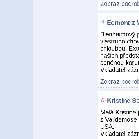
Zobraz podrob
Edmont z 
Blenhaimový 
vlastního chov
chloubou. Ext
našich předst
ceněnou koru
Vkladatel zá
Zobraz podrob
Kristine S
Malá Kristine 
z Valldemose 
USA.
Vkladatel zá