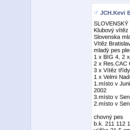
JCH.Kevi 
SLOVENSKÝ 
Klubový vítěz
Slovenska ml
Vítěz Bratisla
mladý pes pl
1 x BIG 4, 2
2 x Res.CAC 
3 x Vítěz třídy
1 x Velmi Nad
1.místo v Juni
2002
3.místo v Sen
2.místo v Sen
chovný pes
b.k. 211 112 