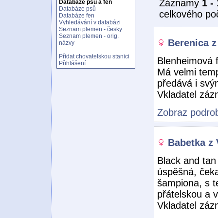
Záznamy
1 -
Databáze psů a fen
Databáze psů
celkového po
Databáze fen
Vyhledávání v databázi
Seznam plemen - česky
Seznam plemen - orig.
Berenica z
názvy
Přidat chovatelskou stanici
Blenheimová f
Přihlášení
Má velmi tem
předává i sv
Vkladatel zá
Zobraz podrob
Babetka z 
Black and tan
úspěšná, ček
šampiona, s 
přátelskou a 
Vkladatel zá