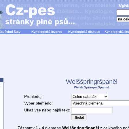
Zkušební řády
Kynologická inzerce
Kynologická diskuse
Kynologická lite
Welššpringršpaněl
d
Welsh Springer Spaniel
Prohledej:
Vyber plemeno:
Ukaž vše nebo najdi text:
Hledat
Záznamy
1 - 4
plemene
Welššpringršpaněl
z celkového po