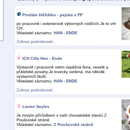
Prodám štěňátko - pejska s PP
po pracovně i exterierově výborných rodičích.Je to vrh
CH.
Vkladatel záznamu:
HAN - ENDE
Zobraz podrobnosti...
ICH Cilla Han - Ende
Výstavně i pracovně velmi úspěšná fena, veselé a
přátelské povahy.Je lovecky vedená, má několik
výstavních titulů.
Vkladatel záznamu:
HAN - ENDE
Zobraz podrobnosti...
Larren Seyles
Je novým přírůstkem v naší chovatelské stanici Z
Poušovské stráně.
Vkladatel záznamu:
Z Poušovské stráně