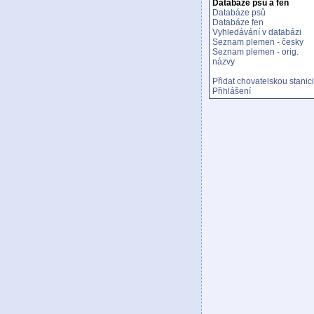
Databáze psů a fen
Databáze psů
Databáze fen
Vyhledávání v databázi
Seznam plemen - česky
Seznam plemen - orig.
názvy
Přidat chovatelskou stanici
Přihlášení