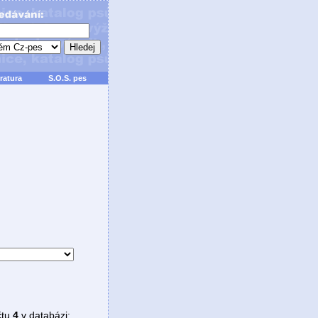
ratura
S.O.S. pes
čtu
4
v databázi: