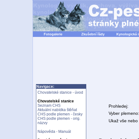
Fotogalerie
Zkušební řády
Kynologická 
Navigace:
Chovatelské stanice - úvod
Chovatelské stanice
Seznam CHS
Prohledej:
Aktuální nabídka štěňat
Vyber plemeno
CHS podle plemen - česky
CHS podle plemen - orig.
Ukaž vše nebo n
názvy
Nápověda - Manuál