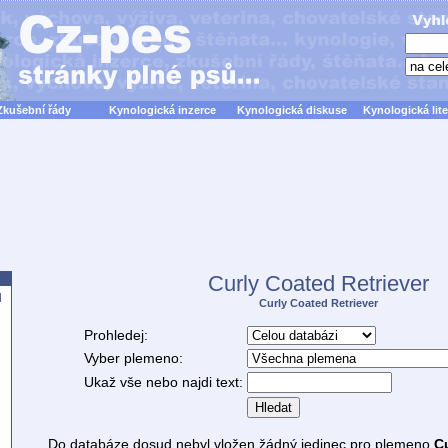
Zkušební řády
Kynologická inzerce
Kynologická diskuse
Kynologická lite
Curly Coated Retriever
d
Curly Coated Retriever
Prohledej:
Vyber plemeno:
Ukaž vše nebo najdi text:
Hledat
Do databáze dosud nebyl vložen žádný jedinec pro plemeno
Cu