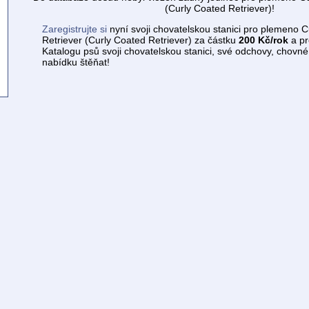
(Curly Coated Retriever)!
Zaregistrujte si
nyní svoji chovatelskou stanici pro plemeno 
Retriever (Curly Coated Retriever) za částku
200 Kč/rok
a pr
Katalogu psů svoji chovatelskou stanici, své odchovy, chovn
nabídku štěňat!