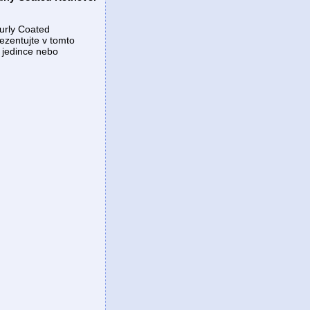
Curly Coated
ezentujte v tomto
é jedince nebo