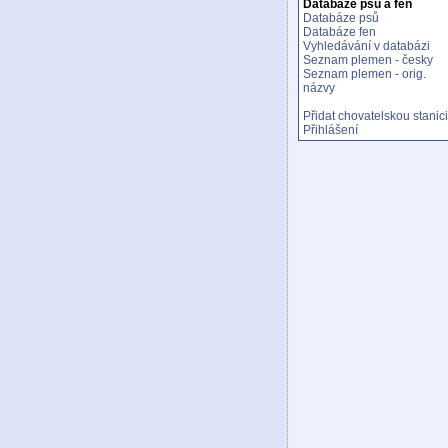
Databáze psů a fen
Databáze psů
Databáze fen
Vyhledávání v databázi
Seznam plemen - česky
Seznam plemen - orig.
názvy
Přidat chovatelskou stanici
Přihlášení