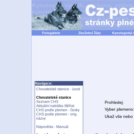
Fotogalerie
Zkušební řády
Kynologická 
Navigace:
Chovatelské stanice - úvod
Chovatelské stanice
Seznam CHS
Prohledej:
Aktuální nabídka štěňat
Vyber plemeno
CHS podle plemen - česky
CHS podle plemen - orig.
Ukaž vše nebo n
názvy
Nápověda - Manuál