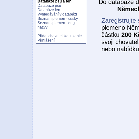
Do databáze d
Databáze psů a fen
Databáze psů
Německ
Databáze fen
Vyhledávání v databázi
Seznam plemen - česky
Zaregistrujte 
Seznam plemen - orig.
plemeno Něme
názvy
částku
200 K
Přidat chovatelskou stanici
Přihlášení
svoji chovate
nebo nabídku