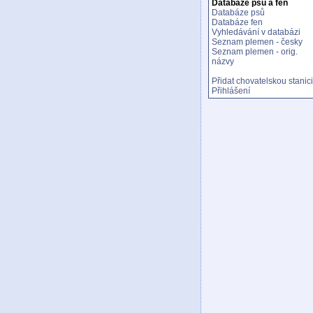
Databáze psů a fen
Databáze psů
Databáze fen
Vyhledávání v databázi
Seznam plemen - česky
Seznam plemen - orig.
názvy
Přidat chovatelskou stanici
Přihlášení