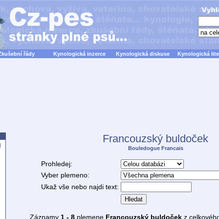
Zkušební řády
Kynologická inzerce
Kynologická diskuse
Kynologická lite
Francouzský buldoček
d
Bouledogue Francais
Prohledej:
Vyber plemeno:
Ukaž vše nebo najdi text:
Hledat
Záznamy
1 - 8
plemene
Francouzský buldoček
z celkovéh