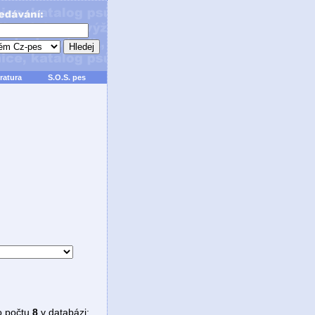
ratura
S.O.S. pes
o počtu
8
v databázi: