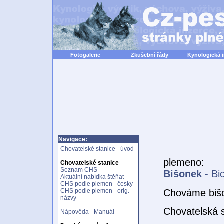
Fotogalerie
Zkušební řády
Kynologická 
Navigace:
Chovatelské stanice - úvod
plemeno:
Chovatelské stanice
Seznam CHS
Bišonek
- Bic
Aktuální nabídka štěňat
CHS podle plemen - česky
Chováme bišo
CHS podle plemen - orig.
názvy
Chovatelská 
Nápověda - Manuál