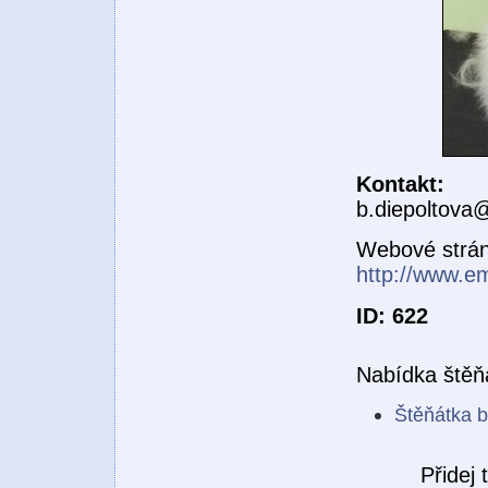
Kontakt:
b.diepoltova
Webové strá
http://www.e
ID: 622
Nabídka štěň
Štěňátka b
Přidej