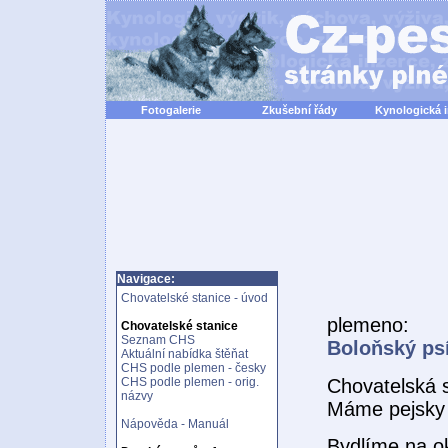
Fotogalerie
Zkušební řády
Kynologická 
Navigace:
Chovatelské stanice - úvod
plemeno:
Chovatelské stanice
Seznam CHS
Boloňský ps
Aktuální nabídka štěňat
CHS podle plemen - česky
Chovatelská s
CHS podle plemen - orig.
názvy
Máme pejsky 
Nápověda - Manuál
Bydlíme na o