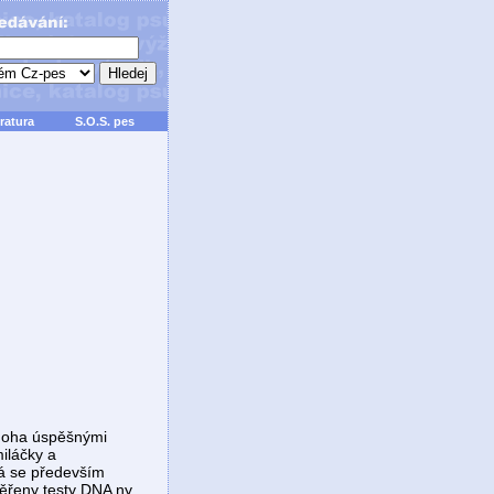
ratura
S.O.S. pes
mnoha úspěšnými
iláčky a
vá se především
věřeny testy DNA ny