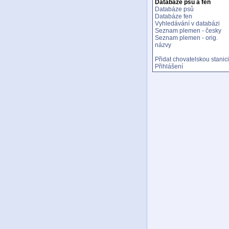
Databáze psů a fen
Databáze psů
Databáze fen
Vyhledávání v databázi
Seznam plemen - česky
Seznam plemen - orig.
názvy
Přidat chovatelskou stanici
Přihlášení