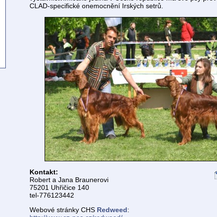
CLAD-specifické onemocnění Irských setrů.
Kontakt:
Robert a Jana Braunerovi
75201 Uhřičice 140
tel-776123442
Webové stránky CHS
Redweed
: