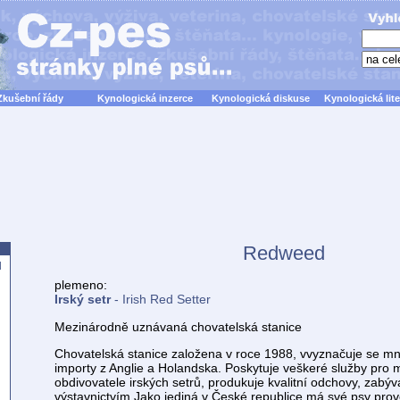
Zkušební řády
Kynologická inzerce
Kynologická diskuse
Kynologická lite
Redweed
d
plemeno:
Irský setr
- Irish Red Setter
Mezinárodně uznávaná chovatelská stanice
Chovatelská stanice založena v roce 1988, vvyznačuje se 
importy z Anglie a Holandska. Poskytuje veškeré služby pro m
obdivovatele irských setrů, produkuje kvalitní odchovy, zabý
výstavnictvím.Jako jediná v České republice má své psy pro