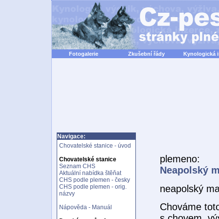
Fotogalerie
Zkušební řády
Kynologická 
Navigace:
Chovatelské stanice - úvod
plemeno:
Chovatelské stanice
Seznam CHS
Neapolský m
Aktuální nabídka štěňat
CHS podle plemen - česky
neapolský ma
CHS podle plemen - orig.
názvy
Chováme toto 
Nápověda - Manuál
s chovem ,vý