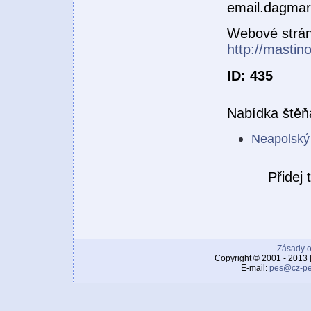
email.dagma
Webové strá
http://mastin
ID: 435
Nabídka štěň
Neapolský
Přidej
Zásady o
Copyright © 2001 - 2013 
E-mail:
pes@cz-pe