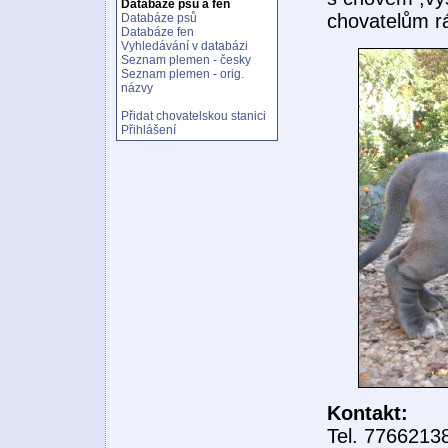
Databáze psů a fen
chovatelům r
Databáze psů
Databáze fen
Vyhledávání v databázi
Seznam plemen - česky
Seznam plemen - orig.
názvy
Přidat chovatelskou stanici
Přihlášení
Kontakt:
Tel. 7766213