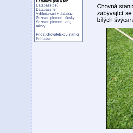
Databáze psů a fen
Chovná stani
Databáze psů
Databáze fen
zabývající s
Vyhledávání v databázi
Seznam plemen - česky
bílých švýca
Seznam plemen - orig.
názvy
Přidat chovatelskou stanici
Přihlášení