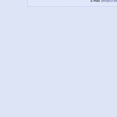
E-mail:
pes@cz-pe