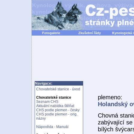
Fotogalerie
Zkušební řády
Kynologická 
Navigace:
Chovatelské stanice - úvod
plemeno:
Chovatelské stanice
Seznam CHS
Holandský o
Aktuální nabídka štěňat
CHS podle plemen - česky
Chovná stani
CHS podle plemen - orig.
názvy
zabývající s
Nápověda - Manuál
bílých švýca