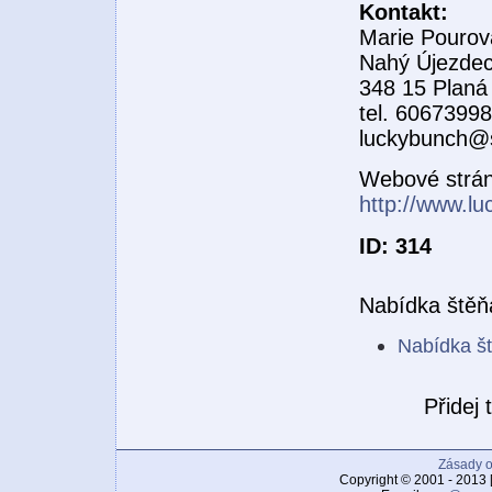
Kontakt:
Marie Pourov
Nahý Újezde
348 15 Planá
tel. 6067399
luckybunch@
Webové strá
http://www.l
ID: 314
Nabídka štěň
Nabídka š
Přidej
Zásady o
Copyright © 2001 - 2013 