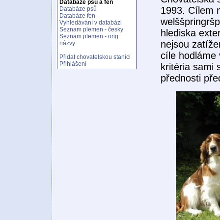
Databáze psů a fen
1993. Cílem n
Databáze psů
Databáze fen
welššpringršp
Vyhledávání v databázi
Seznam plemen - česky
hlediska exte
Seznam plemen - orig.
nejsou zatíž
názvy
cíle hodláme 
Přidat chovatelskou stanici
Přihlášení
kritéria sami
přednosti př