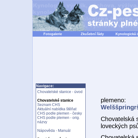
Fotogalerie
Zkušební řády
Kynologická 
Navigace:
Chovatelské stanice - úvod
plemeno:
Chovatelské stanice
Seznam CHS
Welššpringr
Aktuální nabídka štěňat
CHS podle plemen - česky
Chovatelská 
CHS podle plemen - orig.
názvy
loveckých ps
Nápověda - Manuál
Chovatelská 