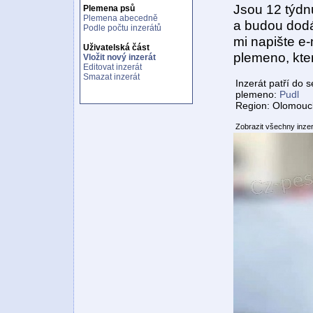
Jsou 12 týdnů
Plemena psů
Plemena abecedně
a budou dodá
Podle počtu inzerátů
mi napište e
Uživatelská část
plemeno, kte
Vložit nový inzerát
Editovat inzerát
Smazat inzerát
Inzerát patří do 
plemeno:
Pudl
Region: Olomouck
Zobrazit všechny inze