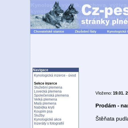
Chovatelské stanice
Zkušební řády
Kynologická 
Navigace
Kynologická inzerce - úvod
Sekce inzerce
Služební plemena
Lovecká plemena
Vloženo:
19.01. 
Společenská plemena
Velká plemena
Malá plemena
Prodám - na
Nabídka krytí
Koupím psa
Služby
Štěňata pudla
Kynologické akce
Inzeráty s fotografiíí