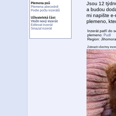
Jsou 12 týdnů
Plemena psů
Plemena abecedně
a budou dodá
Podle počtu inzerátů
mi napište e
Uživatelská část
plemeno, kte
Vložit nový inzerát
Editovat inzerát
Smazat inzerát
Inzerát patří do 
plemeno:
Pudl
Region: Jihomora
Zobrazit všechny inze