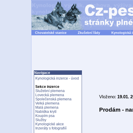
Chovatelské stanice
Zkušební řády
Kynologická 
Navigace
Kynologická inzerce - úvod
Sekce inzerce
Služební plemena
Lovecká plemena
Vloženo:
19.01. 
Společenská plemena
Velká plemena
Malá plemena
Prodám - na
Nabídka krytí
Koupím psa
Služby
Kynologické akce
Inzeráty s fotografiíí