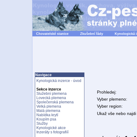
Chovatelské stanice
Zkušební řády
Kynologická 
Navigace
Kynologická inzerce - úvod
Sekce inzerce
Prohledej:
Služební plemena
Lovecká plemena
Vyber plemeno:
Společenská plemena
Vyber region:
Velká plemena
Malá plemena
Ukaž vše nebo najdi 
Nabídka krytí
Koupím psa
Služby
Kynologické akce
Inzeráty s fotografiíí