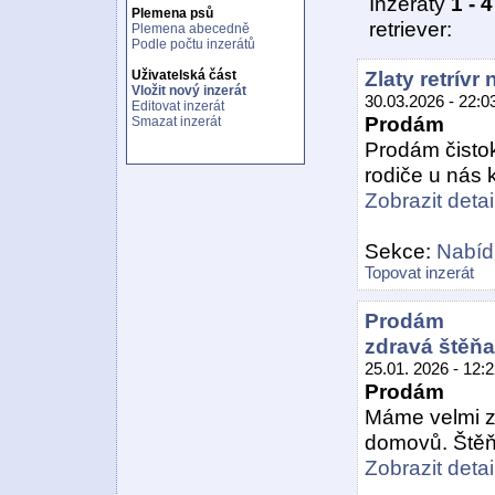
Inzeráty
1 - 4
Plemena psů
retriever:
Plemena abecedně
Podle počtu inzerátů
Zlaty retrívr
Uživatelská část
Vložit nový inzerát
30.03.2026 - 22:0
Editovat inzerát
Prodám
Smazat inzerát
Prodám čistok
rodiče u nás k 
Zobrazit detail
Sekce:
Nabídk
Topovat inzerát
Prodám
zdravá štěňat
25.01. 2026 - 12:
Prodám
Máme velmi z
domovů. Štěňa
Zobrazit detail