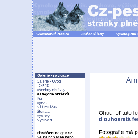
Chovatelské stanice
Zkušební řády
Kynologická 
Galerie - navigace
Arn
Galerie - Úvod
TOP 10
Všechny obrázky
Kategorie obrázků
Psi
Výcvik
Náš miláček
Štěňata
Ohodnoť tuto fot
Výstavy
dlouhosrstá f
Myslivost
Fotografie má 
Přihlášení do galerie
Nejste přihlášen nebo