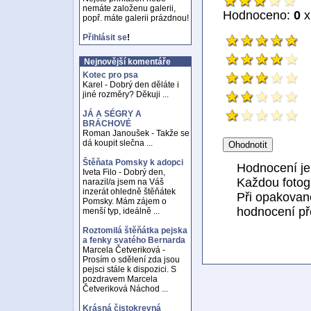
nemáte založenu galerii,
Hodnoceno:
0
x
popř. máte galerii prázdnou!
Přihlásit se
!
Nejnovější komentáře
Kotec pro psa
Karel - Dobrý den děláte i
jiné rozměry? Děkuji ...
JÁ A SÉGRY A
BRÁCHOVÉ
Roman Janoušek - Takže se
dá koupit slečna ...
Štěňata Pomsky k adopci
Hodnocení j
Iveta Filo - Dobrý den,
Každou fotogr
narazil/a jsem na Váš
inzerát ohledně štěňátek
Při opakovan
Pomsky. Mám zájem o
hodnocení př
menší typ, ideálně ...
Roztomilá štěňátka pejska
a fenky svatého Bernarda
Marcela Četveriková -
Prosím o sdělení zda jsou
pejsci stále k dispozici. S
pozdravem Marcela
Četveriková Náchod ...
Krásná čistokrevná