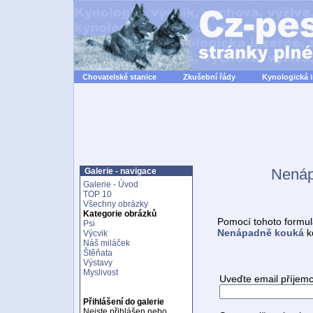
Chovatelské stanice
Zkušební řády
Kynologická 
Nenáp
Galerie - navigace
Galerie - Úvod
TOP 10
Všechny obrázky
Kategorie obrázků
Pomocí tohoto formul
Psi
Nenápadně kouká
k
Výcvik
Náš miláček
Štěňata
Výstavy
Myslivost
Uveďte email příjemc
Přihlášení do galerie
Nejste přihlášen nebo