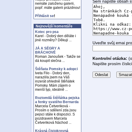
Sem napište obsah s
nemáte založenu galerii,
popř. máte galerii prázdnou!
Přihlásit se
!
Nejnovější komentáře
Kotec pro psa
Karel - Dobrý den děláte i
jiné rozměry? Děkuji ...
Uveďte svůj emai pr
JÁ A SÉGRY A
BRÁCHOVÉ
Roman Janoušek - Takže se
Kontrolní otázka:
(o
dá koupit slečna ...
Napište prosím číslic
Štěňata Pomsky k adopci
Iveta Filo - Dobrý den,
narazil/a jsem na Váš
inzerát ohledně štěňátek
Pomsky. Mám zájem o
menší typ, ideálně ...
Roztomilá štěňátka pejska
a fenky svatého Bernarda
Marcela Četveriková -
Prosím o sdělení zda jsou
pejsci stále k dispozici. S
pozdravem Marcela
Četveriková Náchod ...
Krásná čistokrevná