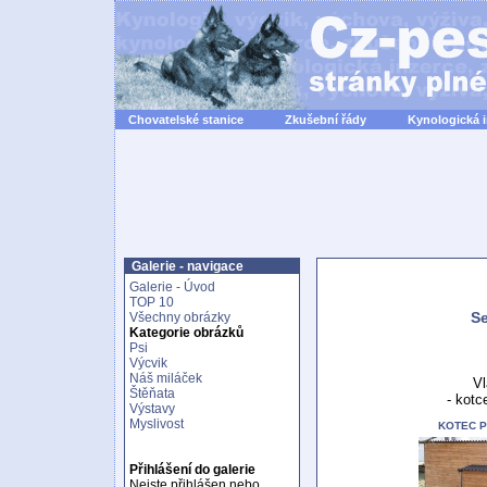
Chovatelské stanice
Zkušební řády
Kynologická 
Galerie - navigace
Galerie - Úvod
TOP 10
Se
Všechny obrázky
Kategorie obrázků
Psi
Výcvik
Náš miláček
Vl
Štěňata
- kotc
Výstavy
Myslivost
KOTEC 
Přihlášení do galerie
Nejste přihlášen nebo