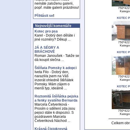
nemáte založenu galerii,
popř. máte galerii prázdnou!
750*422 
Katego
Přihlásit se
!
KOTEC 
Nejnovější komentáře
Kotec pro psa
Karel - Dobrý den děláte i
jiné rozměry? Děkuji ...
750*422 
Katego
JÁ A SÉGRY A
BRÁCHOVÉ
KOTEC 
Roman Janoušek - Takže se
dá koupit slečna ...
Štěňata Pomsky k adopci
Iveta Filo - Dobrý den,
narazil/a jsem na Váš
750*422 
Katego
inzerát ohledně štěňátek
Pomsky. Mám zájem o
KOTEC 
menší typ, ideálně ...
Roztomilá štěňátka pejska
a fenky svatého Bernarda
Marcela Četveriková -
Prosím o sdělení zda jsou
750*422 
pejsci stále k dispozici. S
Katego
pozdravem Marcela
Četveriková Náchod ...
Celkem obr
Krásná čistokrevná