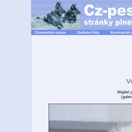
Chovatelské stanice
Zkušební řády
Kynologická 
Vo
Majitel
(gale